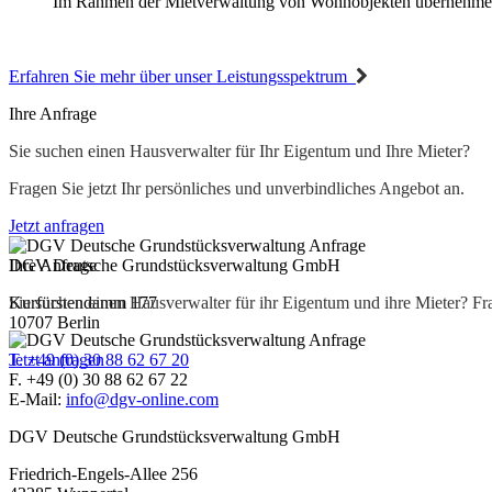
Im Rahmen der Mietverwaltung von Wohnobjekten übernehmen 
Erfahren Sie mehr über unser Leistungsspektrum
Ihre Anfrage
Sie suchen einen Hausverwalter für Ihr Eigentum und Ihre Mieter?
Fragen Sie jetzt Ihr persönliches und unverbindliches Angebot an.
Jetzt anfragen
Ihre Anfrage
DGV Deutsche Grundstücksverwaltung GmbH
Sie suchen einen Hausverwalter für ihr Eigentum und ihre Mieter? Fra
Kurfürstendamm 177
10707 Berlin
Jetzt anfragen
T. +49 (0) 30 88 62 67 20
F. +49 (0) 30 88 62 67 22
E-Mail:
info@dgv-online.com
DGV Deutsche Grundstücksverwaltung GmbH
Friedrich-Engels-Allee 256