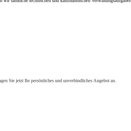
wir sämtliche technischen und kaufmännischen Verwaltungsaufgaben
gen Sie jetzt Ihr persönliches und unverbindliches Angebot an.